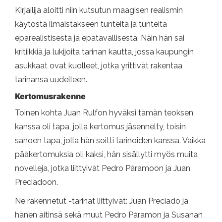
Kirjailija aloitti niin kutsutun maagisen realismin
käytöstä ilmaistakseen tunteita ja tunteita
epärealistisesta ja epätavallisesta. Näin hän sai
kritiikkiä ja lukijoita tarinan kautta, jossa kaupungin
asukkaat ovat kuolleet, jotka yrittivät rakentaa
tarinansa uudelleen.
Kertomusrakenne
Toinen kohta Juan Rulfon hyväksi tämän teoksen
kanssa oli tapa, jolla kertomus jäsennelty, toisin
sanoen tapa, jolla hän soitti tarinoiden kanssa. Vaikka
pääkertomuksia oli kaksi, hän sisällytti myös muita
novelleja, jotka liittyivät Pedro Páramoon ja Juan
Preciadoon.
Ne rakennetut -tarinat liittyivät: Juan Preciado ja
hänen äitinsä sekä muut Pedro Páramon ja Susanan