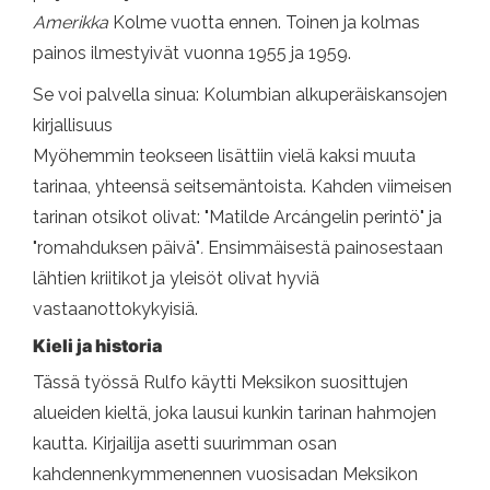
Amerikka
Kolme vuotta ennen. Toinen ja kolmas
painos ilmestyivät vuonna 1955 ja 1959.
Se voi palvella sinua: Kolumbian alkuperäiskansojen
kirjallisuus
Myöhemmin teokseen lisättiin vielä kaksi muuta
tarinaa, yhteensä seitsemäntoista. Kahden viimeisen
tarinan otsikot olivat: "Matilde Arcángelin perintö" ja
"romahduksen päivä"
.
Ensimmäisestä painosestaan ​​
lähtien kriitikot ja yleisöt olivat hyviä
vastaanottokykyisiä.
Kieli ja historia
Tässä työssä Rulfo käytti Meksikon suosittujen
alueiden kieltä, joka lausui kunkin tarinan hahmojen
kautta. Kirjailija asetti suurimman osan
kahdennenkymmenennen vuosisadan Meksikon