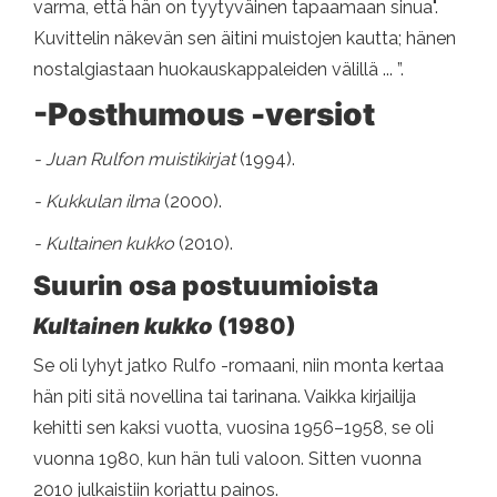
varma, että hän on tyytyväinen tapaamaan sinua".
Kuvittelin näkevän sen äitini muistojen kautta; hänen
nostalgiastaan ​​huokauskappaleiden välillä ... ”.
-Posthumous -versiot
- Juan Rulfon muistikirjat
(1994).
- Kukkulan ilma
(2000).
- Kultainen kukko
(2010).
Suurin osa postuumioista
Kultainen kukko
(1980)
Se oli lyhyt jatko Rulfo -romaani, niin monta kertaa
hän piti sitä novellina tai tarinana. Vaikka kirjailija
kehitti sen kaksi vuotta, vuosina 1956–1958, se oli
vuonna 1980, kun hän tuli valoon. Sitten vuonna
2010 julkaistiin korjattu painos.