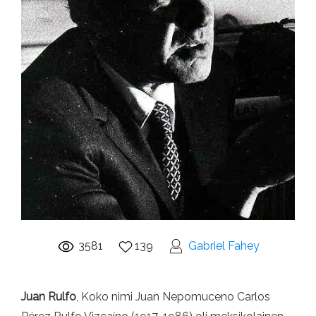
3581
139
Gabriel Fahey
Juan Rulfo
, Koko nimi Juan Nepomuceno Carlos