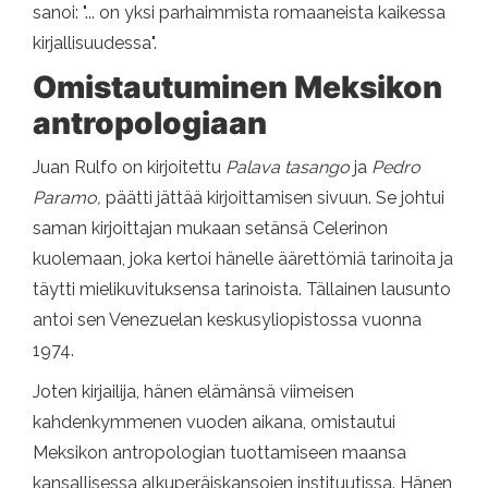
sanoi: "... on yksi parhaimmista romaaneista kaikessa
kirjallisuudessa".
Omistautuminen Meksikon
antropologiaan
Juan Rulfo on kirjoitettu
Palava tasango
ja
Pedro
Paramo,
päätti jättää kirjoittamisen sivuun. Se johtui
saman kirjoittajan mukaan setänsä Celerinon
kuolemaan, joka kertoi hänelle äärettömiä tarinoita ja
täytti mielikuvituksensa tarinoista. Tällainen lausunto
antoi sen Venezuelan keskusyliopistossa vuonna
1974.
Joten kirjailija, hänen elämänsä viimeisen
kahdenkymmenen vuoden aikana, omistautui
Meksikon antropologian tuottamiseen maansa
kansallisessa alkuperäiskansojen instituutissa. Hänen