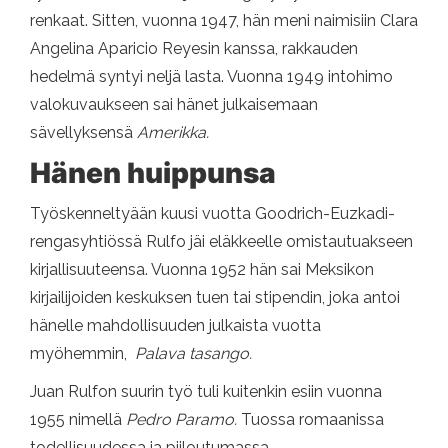
renkaat. Sitten, vuonna 1947, hän meni naimisiin Clara
Angelina Aparicio Reyesin kanssa, rakkauden
hedelmä syntyi neljä lasta. Vuonna 1949 intohimo
valokuvaukseen sai hänet julkaisemaan
sävellyksensä
Amerikka.
Hänen huippunsa
Työskenneltyään kuusi vuotta Goodrich-Euzkadi-
rengasyhtiössä Rulfo jäi eläkkeelle omistautuakseen
kirjallisuuteensa. Vuonna 1952 hän sai Meksikon
kirjailijoiden keskuksen tuen tai stipendin, joka antoi
hänelle mahdollisuuden julkaista vuotta
myöhemmin,
Palava tasango.
Juan Rulfon suurin työ tuli kuitenkin esiin vuonna
1955 nimellä
Pedro Paramo.
Tuossa romaanissa
todellisuudessa ja piiloutumassa.