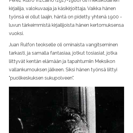
Pérez Rulfo Vizcaíno (1917-1986) oli meksikolainen
kirjailija, valokuvaaja ja käsikirjoittaja. Vaikka hänen
työnsä ei ollut laajin, häntä on pidetty yhtenä 1900 -
luvun tärkeimmistä kirjailijoista hänen kertomuksensa
vuoksi.
Juan Rulfon teokselle oli ominaista vangitseminen
tarkasti, ja samalla fantasiaa, jotkut tosiasiat, jotka
liittyvät kentän elämään ja tapahtumiin Meksikon
vallankumouksen jälkeen. Siksi hänen työnsä liittyi
"puolikeskuksen sukupolveen".