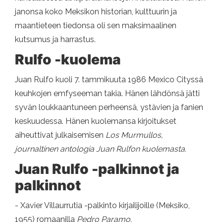
janonsa koko Meksikon historian, kulttuurin ja
maantieteen tiedonsa oli sen maksimaalinen
kutsumus ja harrastus.
Rulfo -kuolema
Juan Rulfo kuoli 7. tammikuuta 1986 Mexico Cityssä
keuhkojen emfyseeman takia. Hänen lähdönsä jätti
syvän loukkaantuneen perheensä, ystävien ja fanien
keskuudessa. Hänen kuolemansa kirjoitukset
aiheuttivat julkaisemisen
Los Murmullos,
journaltinen antologia Juan Rulfon kuolemasta.
Juan Rulfo -palkinnot ja
palkinnot
- Xavier Villaurrutia -palkinto kirjailijoille (Meksiko,
1955) romaanilla
Pedro Paramo.