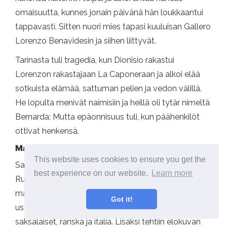
omaisuutta, kunnes jonain päivänä hän loukkaantui
tappavasti. Sitten nuori mies tapasi kuuluisan Gallero
Lorenzo Benavidesin ja siihen liittyvät.
Tarinasta tuli tragedia, kun Dionisio rakastui
Lorenzon rakastajaan La Caponeraan ja alkoi elää
sotkuista elämää, sattuman pelien ja vedon välillä.
He lopulta menivät naimisiin ja heillä oli tytär nimeltä
Bernarda; Mutta epäonnisuus tuli, kun päähenkilöt
ottivat henkensä.
Maallinen tunnettu työ
This website uses cookies to ensure you get the
Sama kuin
Palava tasango
ja
Pedro Paramo,
Juan
best experience on our website.
Learn more
Rulfo saavutti
Kultainen kukko
Ristien rajat. Se oli
maailmanlaajuisesti tiedossa, koska se käännettiin
Got it!
useille kielille, mukaan lukien portugalilaiset,
saksalaiset, ranska ja italia. Lisäksi tehtiin elokuvan