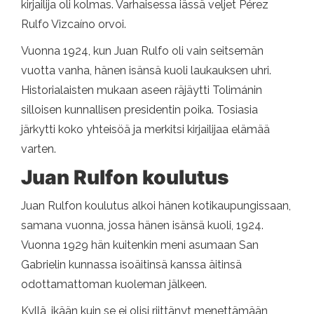
kirjailija oli kolmas. Varhaisessa iässä veljet Pérez
Rulfo Vizcaíno orvoi.
Vuonna 1924, kun Juan Rulfo oli vain seitsemän
vuotta vanha, hänen isänsä kuoli laukauksen uhri.
Historialaisten mukaan aseen räjäytti Tolimánin
silloisen kunnallisen presidentin poika. Tosiasia
järkytti koko yhteisöä ja merkitsi kirjailijaa elämää
varten.
Juan Rulfon koulutus
Juan Rulfon koulutus alkoi hänen kotikaupungissaan,
samana vuonna, jossa hänen isänsä kuoli, 1924.
Vuonna 1929 hän kuitenkin meni asumaan San
Gabrielin kunnassa isoäitinsä kanssa äitinsä
odottamattoman kuoleman jälkeen.
Kyllä, ikään kuin se ei olisi riittänyt menettämään