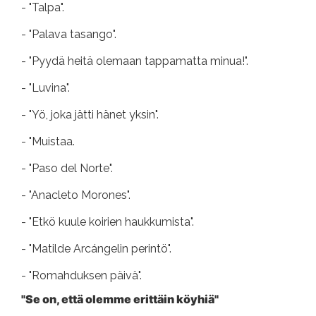
- "Talpa".
- "Palava tasango".
- "Pyydä heitä olemaan tappamatta minua!".
- "Luvina".
- "Yö, joka jätti hänet yksin".
- "Muistaa.
- "Paso del Norte".
- "Anacleto Morones".
- "Etkö kuule koirien haukkumista".
- "Matilde Arcángelin perintö".
- "Romahduksen päivä".
"Se on, että olemme erittäin köyhiä"