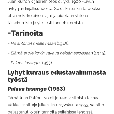
Juan Rulfon kirjallinen teos oli yksi 1900 -luvun
nykyajan kirjallisuudesta. Se oli kuitenkin tarpeeksi,
että meksikolainen kirjailija pidetään yhtenä
tärkeimmistä ja yleisesti tunnetuimmista.
-Tarinoita
- He antoivat meille maan
(1945).
- Elämä ei ole kovin vakava heidän asioissaan
(1945).
- Palava tasango
(1953).
Lyhyt kuvaus edustavaimmasta
työstä
Palava tasango
(1953)
Tämä Juan Rulfon työ oli joukko viisitoista tarinaa.
Vaikka kirjoittaja julkaistiin 1. syyskuuta 1953, se oli jo
paljastanut joitain tarinoita sellaisissa lehdissä