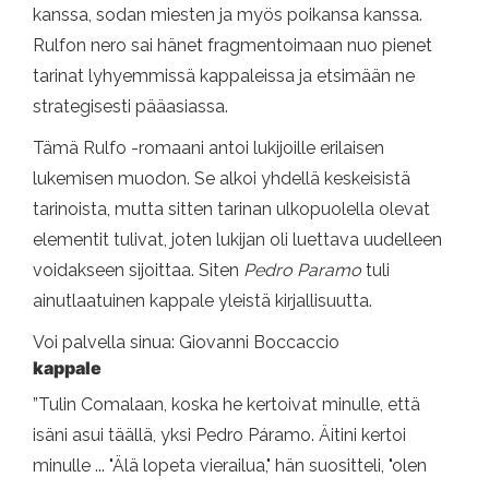
kanssa, sodan miesten ja myös poikansa kanssa.
Rulfon nero sai hänet fragmentoimaan nuo pienet
tarinat lyhyemmissä kappaleissa ja etsimään ne
strategisesti pääasiassa.
Tämä Rulfo -romaani antoi lukijoille erilaisen
lukemisen muodon. Se alkoi yhdellä keskeisistä
tarinoista, mutta sitten tarinan ulkopuolella olevat
elementit tulivat, joten lukijan oli luettava uudelleen
voidakseen sijoittaa. Siten
Pedro Paramo
tuli
ainutlaatuinen kappale yleistä kirjallisuutta.
Voi palvella sinua: Giovanni Boccaccio
kappale
”Tulin Comalaan, koska he kertoivat minulle, että
isäni asui täällä, yksi Pedro Páramo. Äitini kertoi
minulle ... "Älä lopeta vierailua," hän suositteli, "olen