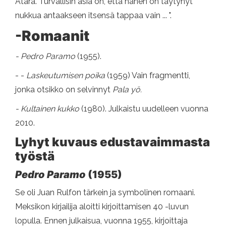
Atara. Turvallisin asia on, että hänen on täytynyt
nukkua antaakseen itsensä tappaa vain ... ".
-Romaanit
- Pedro Paramo
(1955).
- -
Laskeutumisen poika
(1959) Vain fragmentti,
jonka otsikko on selvinnyt
Pala yö.
- Kultainen kukko
(1980). Julkaistu uudelleen vuonna
2010.
Lyhyt kuvaus edustavaimmasta
työstä
Pedro Paramo
(1955)
Se oli Juan Rulfon tärkein ja symbolinen romaani.
Meksikon kirjailija aloitti kirjoittamisen 40 -luvun
lopulla. Ennen julkaisua, vuonna 1955, kirjoittaja