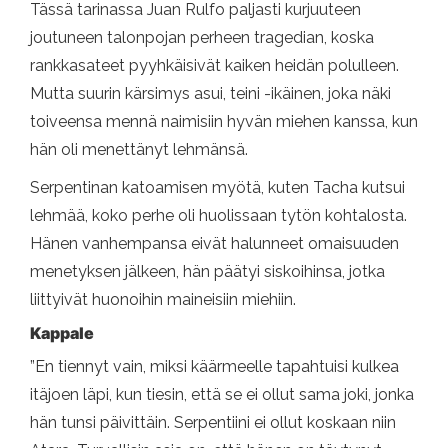
Tässä tarinassa Juan Rulfo paljasti kurjuuteen
joutuneen talonpojan perheen tragedian, koska
rankkasateet pyyhkäisivät kaiken heidän polulleen.
Mutta suurin kärsimys asui, teini -ikäinen, joka näki
toiveensa mennä naimisiin hyvän miehen kanssa, kun
hän oli menettänyt lehmänsä.
Serpentinan katoamisen myötä, kuten Tacha kutsui
lehmää, koko perhe oli huolissaan tytön kohtalosta.
Hänen vanhempansa eivät halunneet omaisuuden
menetyksen jälkeen, hän päätyi siskoihinsa, jotka
liittyivät huonoihin maineisiin miehiin.
Kappale
”En tiennyt vain, miksi käärmeelle tapahtuisi kulkea
itäjoen läpi, kun tiesin, että se ei ollut sama joki, jonka
hän tunsi päivittäin. Serpentiini ei ollut koskaan niin