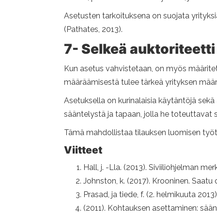
Asetusten tarkoituksena on suojata yrityksiä m
(Pathates, 2013).
7- Selkeä auktoriteetti
Kun asetus vahvistetaan, on myös määritet
määräämisestä tulee tärkeä yrityksen mää
Asetuksella on kurinalaisia ​​käytäntöjä sek
sääntelystä ja tapaan, jolla he toteuttavat
Tämä mahdollistaa tilauksen luomisen työtil
Viitteet
Hall, j. -Lla. (2013). Siviiliohjelman 
Johnston, k. (2017). Krooninen. Saatu
Prasad, ja tiede, f. (2. helmikuuta 2
(2011). Kohtauksen asettaminen: sääntel