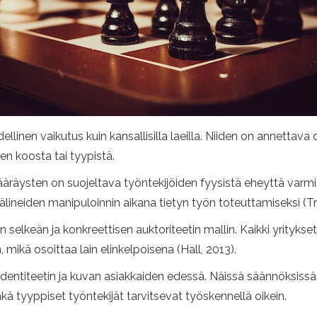
linen vaikutus kuin kansallisilla laeilla. Niiden on annettava
en koosta tai tyypistä.
äysten on suojeltava työntekijöiden fyysistä eheyttä varmista
n välineiden manipuloinnin aikana tietyn työn toteuttamiseksi (Tr
lkeän ja konkreettisen auktoriteetin mallin. Kaikki yritykset
 mikä osoittaa lain elinkelpoisena (Hall, 2013).
sidentiteetin ja kuvan asiakkaiden edessä. Näissä säännöksissä
kä tyyppiset työntekijät tarvitsevat työskennellä oikein.