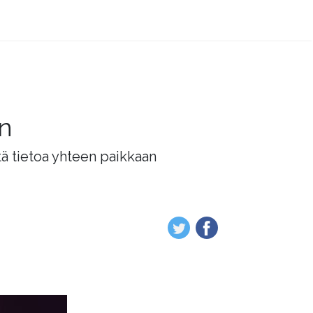
än
tä tietoa yhteen paikkaan