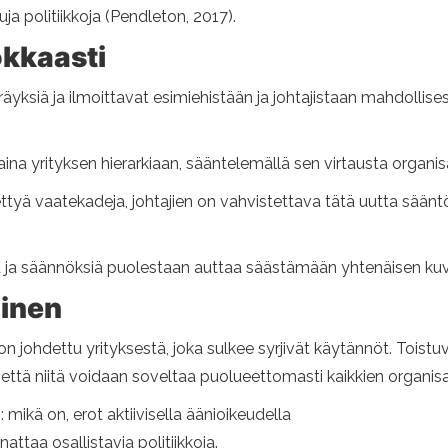
ja politiikkoja (Pendleton, 2017).
okkaasti
yksiä ja ilmoittavat esimiehistään ja johtajistaan ​​mahdollis
 aina yrityksen hierarkiaan, sääntelemällä sen virtausta organis
iettyä vaatekadeja, johtajien on vahvistettava tätä uutta sään
a säännöksiä puolestaan ​​auttaa säästämään yhtenäisen kuvan
minen
johdettu yrityksestä, joka sulkee syrjivät käytännöt. Toistuv
ttä niitä voidaan soveltaa puolueettomasti kaikkien organisa
: mikä on, erot aktiivisella äänioikeudella
ttaa osallistavia politiikkoja.