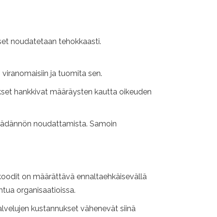
set noudatetaan tehokkaasti.
 viranomaisiin ja tuomita sen.
tykset hankkivat määräysten kautta oikeuden
nsäädännön noudattamista. Samoin
ä koodit on määrättävä ennaltaehkäisevällä
ahtua organisaatioissa.
palvelujen kustannukset vähenevät siinä