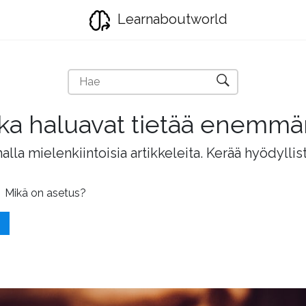
Learnaboutworld
jotka haluavat tietää enemm
lla mielenkiintoisia artikkeleita. Kerää hyödyllis
Mikä on asetus?