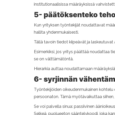
institutionaalisissa määräyksissä vahvistettu
5- päätöksenteko teh
Kun yrityksen työntekijät noudattavat määrä
hallita yhdenmukaisesti.
Tällä tavoin tiedot kiipeävät ja laskeutuvat
Esimerkiksi, jos yritys päättää noudattaa t
se on välttämätöntä.
Hierarkia auttaa noudattamaan määräyksiä j
6- syrjinnän vähentä
Työntekijöiden oikeudenmukainen kohtelu on 
persoonaton. Tämä myötävaikuttaa siihen, e
Se voi palvella sinua: passiivinen äänioikeus
Selkeä, puolueeton sääntelykoodi, joka kanna