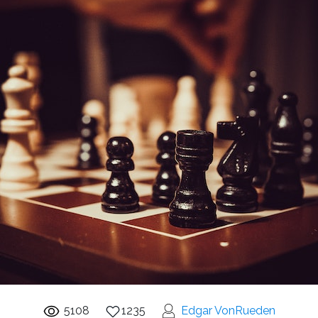
5108
1235
Edgar VonRueden