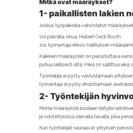
Mitkä ovat määräykset?
1- paikallisten lakien
Joskus työpaikoilla vahvistetut määräykse
Voi palvella sinua: Hubert Cecil Booth
Jos työnantaja rikkoo hallituksen määräämiä 
Kaikkien määräysten on perustuttava kansal
puhua laillisesti siitä, mikä on sallittua eikä s
Työntekijä ei pysty vastustamaan yritykse
työnantaja ei pysty ehdottamaan asetuksissa
2- Työntekijän hyvinvo
Monia määräyksiä luodaan tietylle laitokse
ja odotettavissa olevalla tavalla, joka peru
Kun työntekijät seuraavat yrityksen perusta