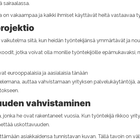
 sairaalassa.
on vakaampaa ja kaikki ihmiset käyttävät heitä vastaavaa työ
projektio
mpi vaikutelma siitä, kun heidän työntekijänsä ymmärtävät ja n
oodit, jotka voivat olla monille työntekijöille epämukavaksi
at eurooppalaisia ​​ja aasialaisia ​​tänään
lemana, auttaa vahvistamaan yrityksen palvelukäytäntöjä, anta
tokseen.
vuuden vahvistaminen
ta, jonka he ovat rakentaneet vuosia. Kun työntekijä rikkoo yri
enettää uskottavuuden.
tämään asiakkaidensa tunnistavan kuvan. Tällä tavoin on vält