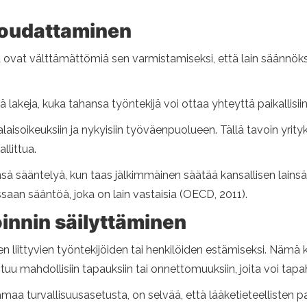
 noudattaminen
t ovat välttämättömiä sen varmistamiseksi, että lain säännök
lakeja, kuka tahansa työntekijä voi ottaa yhteyttä paikallisiin
aisoikeuksiin ja nykyisiin työväenpuolueen. Tällä tavoin yri
allittua.
nsä sääntelyä, kun taas jälkimmäinen säätää kansallisen lai
an sääntöä, joka on lain vastaisia ​​(OECD, 2011).
innin säilyttäminen
en liittyvien työntekijöiden tai henkilöiden estämiseksi. Näm
stuu mahdollisiin tapauksiin tai onnettomuuksiin, joita voi tap
maa turvallisuusasetusta, on selvää, että lääketieteellisten 