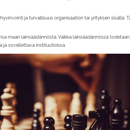
hyvinvointi ja turvallisuus organisaation tai yrityksen sisäll
nsa maan lainsäädännöstä. Vaikka lainsäädännössä todetaan, m
va ja sovellettava instituutioissa.