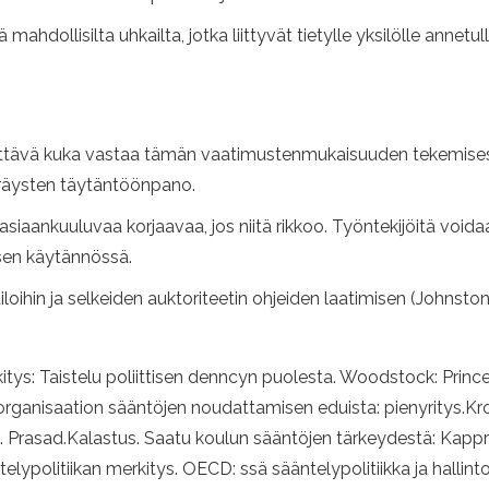
ahdollisilta uhkailta, jotka liittyvät tietylle yksilölle annetull
tävä kuka vastaa tämän vaatimustenmukaisuuden tekemisestä.
räysten täytäntöönpano.
ä asiaankuuluvaa korjaavaa, jos niitä rikkoo. Työntekijöitä voi
 sen käytännössä.
oihin ja selkeiden auktoriteetin ohjeiden laatimisen (Johnston
merkitys: Taistelu poliittisen denncyn puolesta. Woodstock: Princ
 organisaation sääntöjen noudattamisen eduista: pienyritys.K
013). Prasad.Kalastus. Saatu koulun sääntöjen tärkeydestä: Ka
ypolitiikan merkitys. OECD: ssä sääntelypolitiikka ja hallinto 