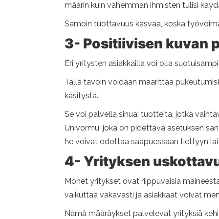
määrin kuin vähemmän ihmisten tulisi käydä
Samoin tuottavuus kasvaa, koska työvoima 
3- Positiivisen kuvan 
Eri yritysten asiakkailla voi olla suotuisa
Tällä tavoin voidaan määrittää pukeutumisk
käsitystä.
Se voi palvella sinua: tuotteita, jotka vaihtav
Univormu, joka on pidettävä asetuksen sane
he voivat odottaa saapuessaan tiettyyn lai
4- Yrityksen uskotta
Monet yritykset ovat riippuvaisia ​​mainees
vaikuttaa vakavasti ja asiakkaat voivat m
Nämä määräykset palvelevat yrityksiä kehit