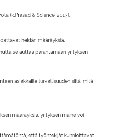
tä (k.Prasad & Science, 2013).
oudattavat heidän määräyksiä.
, mutta se auttaa parantamaan yrityksen
en asiakkaille turvallisuuden siitä, mitä
tyksen määräyksiä, yrityksen maine voi
tämätöntä, että työntekijät kunnioittavat