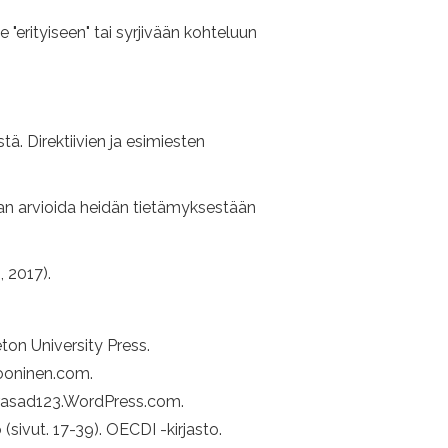
e "erityiseen" tai syrjivään kohteluun
 Direktiivien ja esimiesten
daan arvioida heidän tietämyksestään
, 2017).
eton University Press.
rooninen.com.
pprasad123.WordPress.com.
(sivut. 17-39). OECDI -kirjasto.