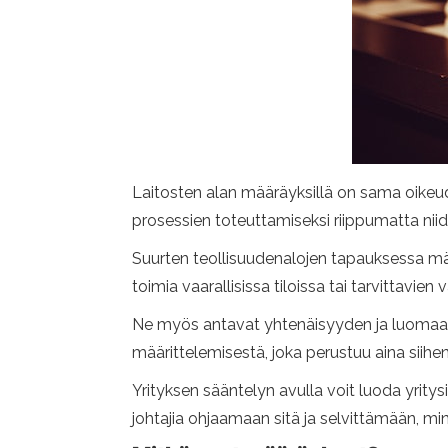
Laitosten alan määräyksillä on sama oikeudel
prosessien toteuttamiseksi riippumatta niid
Suurten teollisuudenalojen tapauksessa määr
toimia vaarallisissa tiloissa tai tarvittavie
Ne myös antavat yhtenäisyyden ja luomaan se
määrittelemisestä, joka perustuu aina siihen,
Yrityksen sääntelyn avulla voit luoda yrity
johtajia ohjaamaan sitä ja selvittämään, min