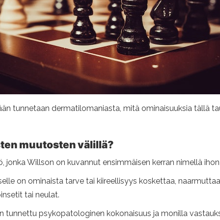
än tunnetaan dermatilomaniasta, mitä ominaisuuksia tällä taud
sten muutosten välillä?
, jonka Willson on kuvannut ensimmäisen kerran nimellä ihon
e on ominaista tarve tai kiireellisyys koskettaa, naarmuttaa, hie
insetit tai neulat.
 tunnettu psykopatologinen kokonaisuus ja monilla vastauksi