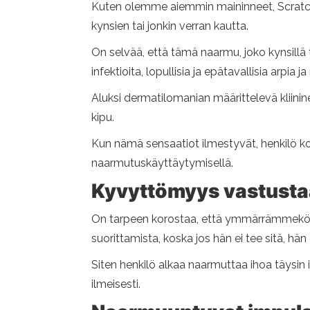
Kuten olemme aiemmin maininneet, Scratch t
kynsien tai jonkin verran kautta.
On selvää, että tämä naarmu, joko kynsillä t
infektioita, lopullisia ja epätavallisia arpia
Aluksi dermatilomanian määrittelevä kliinine
kipu.
Kun nämä sensaatiot ilmestyvät, henkilö ko
naarmutuskäyttäytymisellä.
Kyvyttömyys vastusta
On tarpeen korostaa, että ymmärrämmekö muu
suorittamista, koska jos hän ei tee sitä, hän
Siten henkilö alkaa naarmuttaa ihoa täysin 
ilmeisesti.