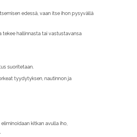
tsemisen edessä, vaan itse ihon pysyvällä
ka tekee hallinnasta tai vastustavansa
tus suoritetaan.
korkeat tyydytyksen, nautinnon ja
liminoidaan kitkan avulla iho,
.