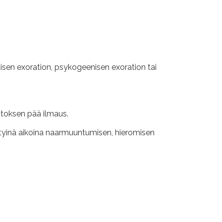
en exoration, psykogeenisen exoration tai
utoksen pää ilmaus.
tietyinä aikoina naarmuuntumisen, hieromisen