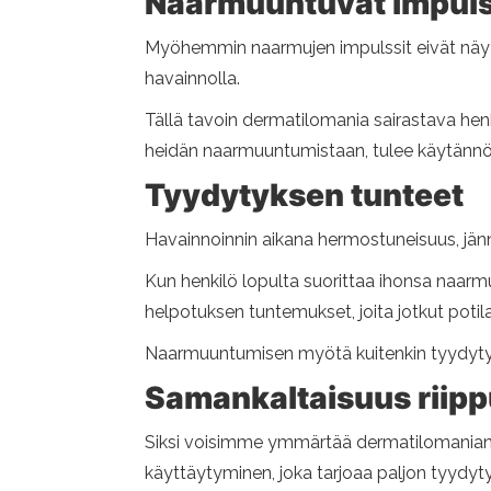
Naarmuuntuvat impulss
Myöhemmin naarmujen impulssit eivät näy k
havainnolla.
Tällä tavoin dermatilomania sairastava henki
heidän naarmuuntumistaan, tulee käytänn
Tyydytyksen tunteet
Havainnoinnin aikana hermostuneisuus, jänni
Kun henkilö lopulta suorittaa ihonsa naarmu
helpotuksen tuntemukset, joita jotkut potila
Naarmuuntumisen myötä kuitenkin tyydytyk
Samankaltaisuus riip
Siksi voisimme ymmärtää dermatilomanian to
käyttäytyminen, joka tarjoaa paljon tyydyt