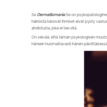
Se
Dermatilomania
Se on psykopatologinen m
häiriöstä kärsivät ihmiset eivät pysty vast
ahdistusta, joka ei tee sitä.
On selvää, että tämän psykologisen muutoks
häneen huomattavasti hänen päivittäisessä