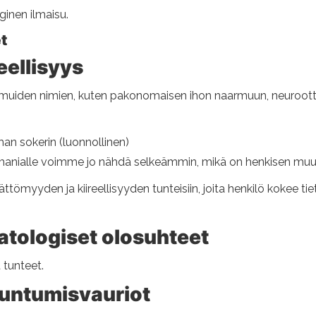
ginen ilmaisu.
t
ellisyys
iden nimien, kuten pakonomaisen ihon naarmuun, neuroottis
an sokerin (luonnollinen)
lomanialle voimme jo nähdä selkeämmin, mikä on henkisen mu
ättömyyden ja kiireellisyyden tunteisiin, joita henkilö kokee 
atologiset olosuhteet
tunteet.
untumisvauriot