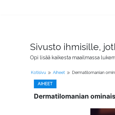
Sivusto ihmisille, 
Opi lisää kaikesta maailmassa lukema
Kotisivu
Aiheet
Dermatilomanian ominai
AIHEET
Dermatilomanian ominaisu