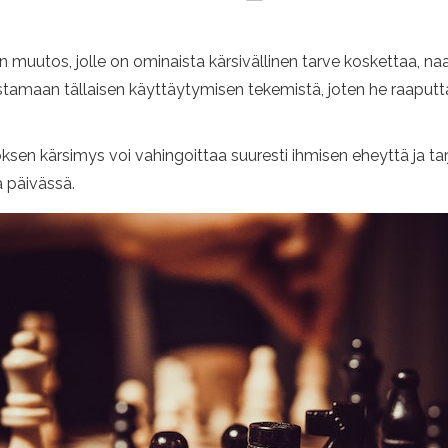
uutos, jolle on ominaista kärsivällinen tarve koskettaa, naar
ustamaan tällaisen käyttäytymisen tekemistä, joten he raaputt
en kärsimys voi vahingoittaa suuresti ihmisen eheyttä ja ta
 päivässä.