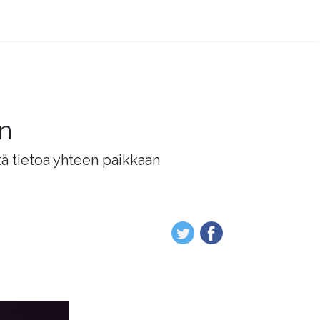
än
tä tietoa yhteen paikkaan