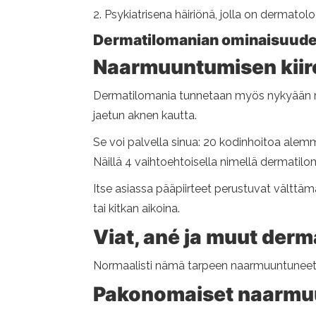
2. Psykiatrisena häiriönä, jolla on dermatolo
Dermatilomanian ominaisuude
Naarmuuntumisen kiire
Dermatilomania tunnetaan myös nykyään mu
jaetun aknen kautta.
Se voi palvella sinua: 20 kodinhoitoa alemm
Näillä 4 vaihtoehtoisella nimellä dermati
Itse asiassa pääpiirteet perustuvat välttäm
tai kitkan aikoina.
Viat, ané ja muut derm
Normaalisti nämä tarpeen naarmuuntuneet 
Pakonomaiset naarmu