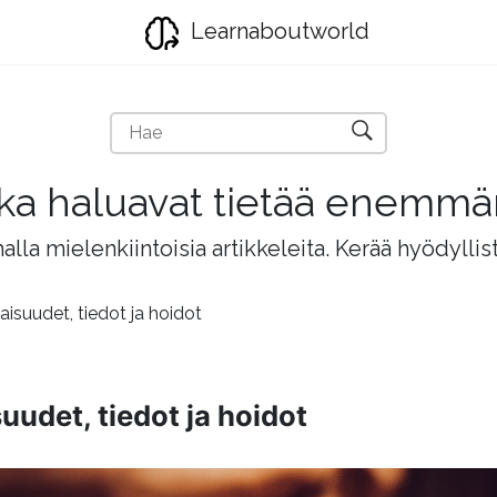
Learnaboutworld
jotka haluavat tietää enemm
lla mielenkiintoisia artikkeleita. Kerää hyödyllis
suudet, tiedot ja hoidot
udet, tiedot ja hoidot