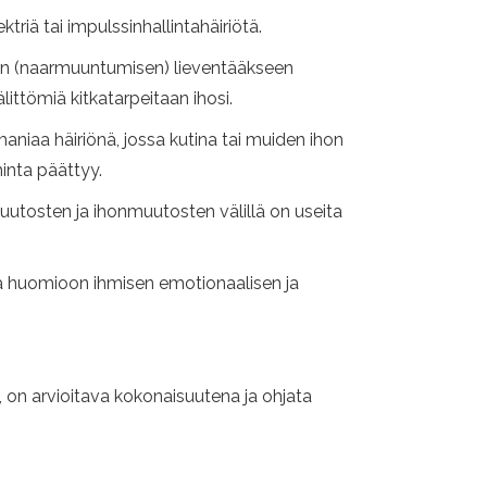
riä tai impulssinhallintahäiriötä.
an (naarmuuntumisen) lieventääkseen
littömiä kitkatarpeitaan ihosi.
niaa häiriönä, jossa kutina tai muiden ihon
inta päättyy.
uutosten ja ihonmuutosten välillä on useita
taa huomioon ihmisen emotionaalisen ja
, on arvioitava kokonaisuutena ja ohjata