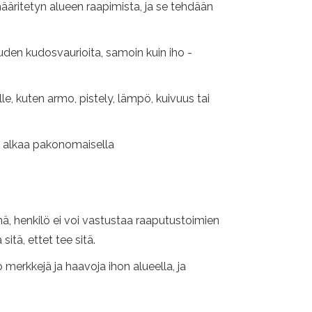
äritetyn alueen raapimista, ja se tehdään
vuuden kudosvaurioita, samoin kuin iho -
, kuten armo, pistely, lämpö, ​​kuivuus tai
se alkaa pakonomaisella
ä, henkilö ei voi vastustaa raaputustoimien
itä, ettet tee sitä.
 merkkejä ja haavoja ihon alueella, ja