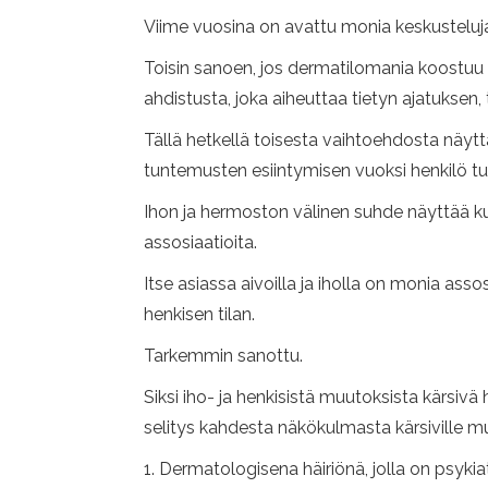
Viime vuosina on avattu monia keskusteluja s
Toisin sanoen, jos dermatilomania koostu
ahdistusta, joka aiheuttaa tietyn ajatuksen,
Tällä hetkellä toisesta vaihtoehdosta näyt
tuntemusten esiintymisen vuoksi henkilö t
Ihon ja hermoston välinen suhde näyttää ku
assosiaatioita.
Itse asiassa aivoilla ja iholla on monia as
henkisen tilan.
Tarkemmin sanottu.
Siksi iho- ja henkisistä muutoksista kärsiv
selitys kahdesta näkökulmasta kärsiville mu
1. Dermatologisena häiriönä, jolla on psykia