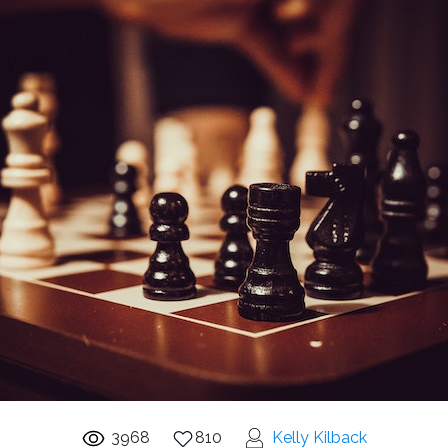
3968
810
Kelly Kilback