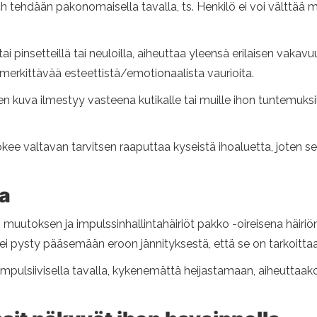
ehdään pakonomaisella tavalla, ts. Henkilö ei voi välttää mä
ai pinsetteillä tai neuloilla, aiheuttaa yleensä erilaisen vaka
 ja merkittävää esteettistä/emotionaalista vaurioita.
n kuva ilmestyy vasteena kutikalle tai muille ihon tuntemuksille
kee valtavan tarvitsen raaputtaa kyseistä ihoaluetta, joten 
a
toksen ja impulssinhallintahäiriöt pakko -oireisena häiriön
 ei pysty pääsemään eroon jännityksestä, että se on tarkoittaa s
impulsiivisella tavalla, kykenemättä heijastamaan, aiheuttaako