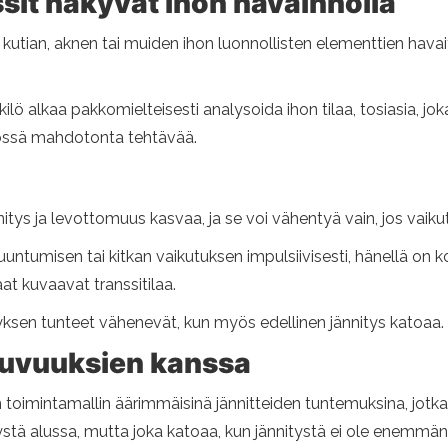
it näkyvät ihon havainnolla
utian, aknen tai muiden ihon luonnollisten elementtien havai
lö alkaa pakkomielteisesti analysoida ihon tilaa, tosiasia, jo
össä mahdotonta tehtävää.
tys ja levottomuus kasvaa, ja se voi vähentyä vain, jos vaiku
untumisen tai kitkan vaikutuksen impulsiivisesti, hänellä on 
at kuvaavat transsitilaa.
sen tunteet vähenevät, kun myös edellinen jännitys katoaa.
puvuuksien kanssa
imintamallin äärimmäisinä jännitteiden tuntemuksina, jotka e
ystä alussa, mutta joka katoaa, kun jännitystä ei ole enemmän