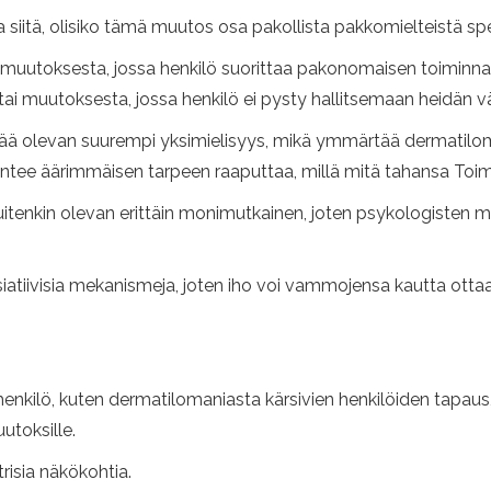
iitä, olisiko tämä muutos osa pakollista pakkomielteistä spekt
u muutoksesta, jossa henkilö suorittaa pakonomaisen toiminn
 tai muutoksesta, jossa henkilö ei pysty hallitsemaan heidän vä
tää olevan suurempi yksimielisyys, mikä ymmärtää dermatiloma
untee äärimmäisen tarpeen raaputtaa, millä mitä tahansa Toim
itenkin olevan erittäin monimutkainen, joten psykologisten m
sosiatiivisia mekanismeja, joten iho voi vammojensa kautta ot
ä henkilö, kuten dermatilomaniasta kärsivien henkilöiden tapaus
utoksille.
trisia näkökohtia.