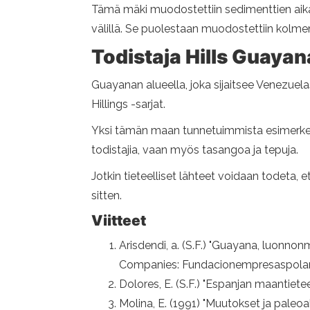
Tämä mäki muodostettiin sedimenttien aikan
välillä. Se puolestaan ​​muodostettiin kolm
Todistaja Hills Guayan
Guayanan alueella, joka sijaitsee Venezue
Hillings -sarjat.
Yksi tämän maan tunnetuimmista esimerkeis
todistajia, vaan myös tasangoa ja tepuja.
Jotkin tieteelliset lähteet voidaan todeta, 
sitten.
Viitteet
Arisdendi, a. (S.F.) "Guayana, luonno
Companies: Fundacionempresaspolar
Dolores, E. (S.F.) "Espanjan maantiet
Molina, E. (1991) "Muutokset ja paleo