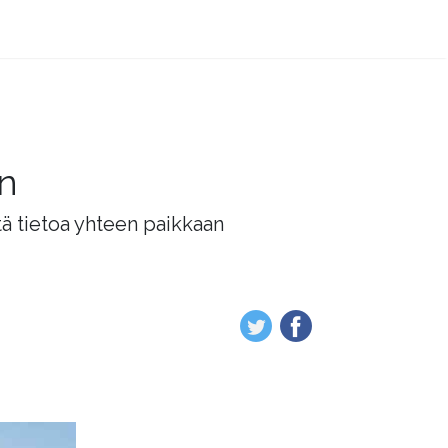
än
tä tietoa yhteen paikkaan