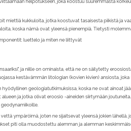
viittaamaan helpotukseen, joka koostuu suuremmasta korkeude
voit miettiä kukkuloita, jotka koostuvat tasaisesta piikistä ja v
kuloita, koska nämä ovat yleensä pienempiä. Tietysti molem
mponentit: luettelo ja miten ne liittyvät
nsaariksi", ja niille on ominaista, että ne on säilytetty eroosi
uojassa kestävämmän litologian (kovien kivien) ansiosta, joka
in hyödyllinen geologiatutkimuksissa, koska ne ovat ainoat jää
alueen ja jotka olivat eroosio -aineiden siirtymään joutuneit
e geodynamiikoille.
 vettä ympäröimä, joten ne sijaitsevat yleensä jokien lähellä, 
ukset piti olla muodostettu alemman ja alemman keskimmäise