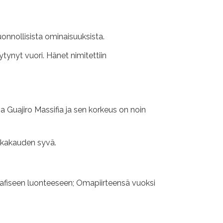
onnollisista ominaisuuksista.
ynyt vuori. Hänet nimitettiin
 Guajiro Massifia ja sen korkeus on noin
ikakauden syvä.
grafiseen luonteeseen; Omapiirteensä vuoksi