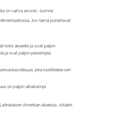
jolla on vahva arcosic -luonne.
edimentaatiossa. Jos nämä punertavat
t koko alueelle ja ovat paljon
siä ja ovat paljon pienempiä.
ensaskasvillisuus, joka luokittelee sen
isuus on paljon alhaisempi.
atinalaisen Amerikan alueissa. Joitakin