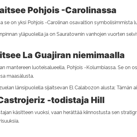
jaitsee Pohjois -Carolinassa
a se on yksi Pohjois -Carolinan osavaltion symbolisimmista lu
pinnan yläpuolella ja on Sauratownin vanhojen vuorten selviyt
aitsee La Guajiran niemimaalla
an mantereen luoteisalueella, Pohjois -Kolumbiassa. Se on osa
ssa maasälusta.
elan länsipuolella sijaitsevan El Calabozon alusta; Tämän a
astrojeriz -todistaja Hill
stajan käsitteen vuoksi, vaan herättää kiinnostusta sen strati
isuuksia.