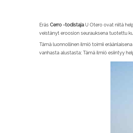
Eräs
Cerro -todistaja
U Otero ovat niitä hel
veistänyt eroosion seurauksena tuotettu k
Tämä luonnollinen ilmiö toimii eräänlaisena
vanhasta alustasta; Tämä ilmiö esiintyy he