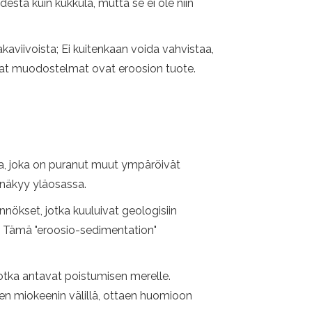
sta kuin kukkula, mutta se ei ole niin
aakaviivoista; Ei kuitenkaan voida vahvistaa,
mat muodostelmat ovat eroosion tuote.
osta, joka on puranut muut ympäröivät
 näkyy yläosassa.
nnökset, jotka kuuluivat geologisiin
a. Tämä "eroosio-sedimentation"
jotka antavat poistumisen merelle.
n miokeenin välillä, ottaen huomioon