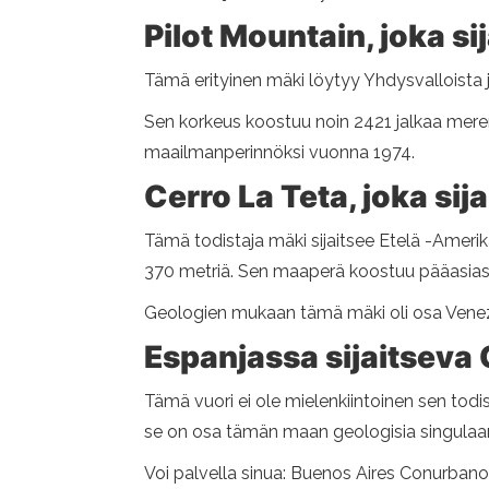
Pilot Mountain, joka si
Tämä erityinen mäki löytyy Yhdysvalloista j
Sen korkeus koostuu noin 2421 jalkaa meren
maailmanperinnöksi vuonna 1974.
Cerro La Teta, joka sij
Tämä todistaja mäki sijaitsee Etelä -Amerik
370 metriä. Sen maaperä koostuu pääasia
Geologien mukaan tämä mäki oli osa Venezu
Espanjassa sijaitseva C
Tämä vuori ei ole mielenkiintoinen sen todi
se on osa tämän maan geologisia singulaar
Voi palvella sinua: Buenos Aires Conurbano