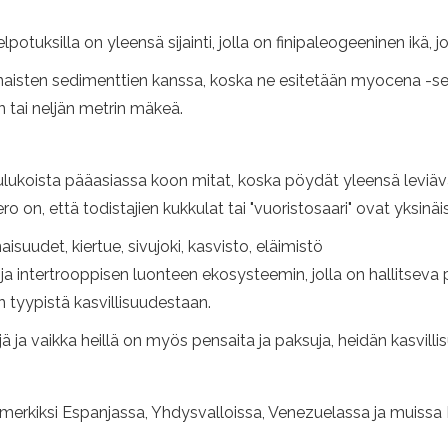
lpotuksilla on yleensä sijainti, jolla on finipaleogeeninen ikä, 
naisten sedimenttien kanssa, koska ne esitetään myocena -s
en tai neljän metrin mäkeä.
ulukoista pääasiassa koon mitat, koska pöydät yleensä leviävä
 on, että todistajien kukkulat tai "vuoristosaari" ovat yksinäi
aisuudet, kiertue, sivujoki, kasvisto, eläimistö
 intertrooppisen luonteen ekosysteemin, jolla on hallitseva p
en tyypistä kasvillisuudestaan.
jä ja vaikka heillä on myös pensaita ja paksuja, heidän kasvill
merkiksi Espanjassa, Yhdysvalloissa, Venezuelassa ja muissa L