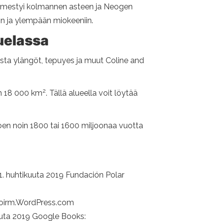
e ilmestyi kolmannen asteen ja Neogen
in ja ylempään miokeeniin.
zuelassa
sta ylängöt, tepuyes ja muut Coline and
2
in 18 000 km
. Tällä alueella voit löytää
anoen noin 1800 tai 1600 miljoonaa vuotta
 1. huhtikuuta 2019 Fundación Polar
 Geoirm.WordPress.com
kuuta 2019 Google Books: