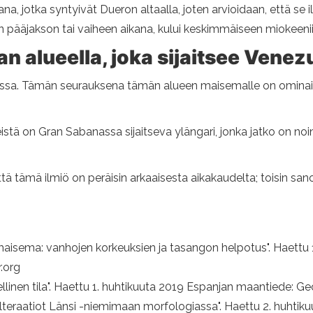
a, jotka syntyivät Dueron altaalla, joten arvioidaan, että s
en pääjakson tai vaiheen aikana, kului keskimmäiseen miokeeni
an alueella, joka sijaitsee Vene
lassa. Tämän seurauksena tämän alueen maisemalle on ominai
tä on Gran Sabanassa sijaitseva ylängari, jonka jatko on no
että tämä ilmiö on peräisin arkaaisesta aikakaudelta; toisin s
nmaisema: vanhojen korkeuksien ja tasangon helpotus". Haettu
.org
eellinen tila". Haettu 1. huhtikuuta 2019 Espanjan maantiede:
alteraatiot Länsi -niemimaan morfologiassa". Haettu 2. huhti