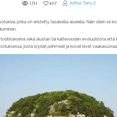
1711
407
Arthur Terry II
potuksia, jotka on eristetty tasaisella alueella. Näin ollen se
uluminen.
 todistuksena sekä alustan tai kaltevuuden evoluutiosta että 
lpotuksessa, josta löydät pehmeät ja kovat kivet vaakasuoraa