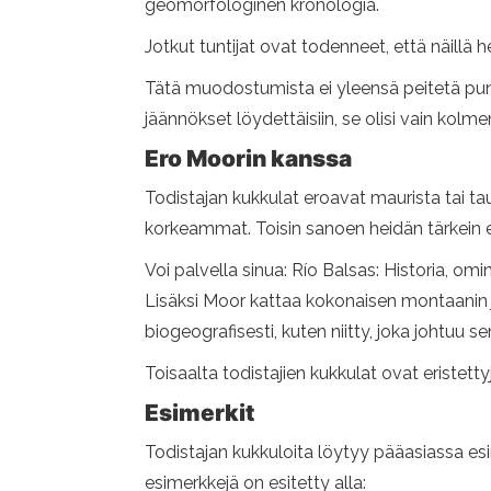
geomorfologinen kronologia.
Jotkut tuntijat ovat todenneet, että näillä he
Tätä muodostumista ei yleensä peitetä pu
jäännökset löydettäisiin, se olisi vain kolm
Ero Moorin kanssa
Todistajan kukkulat eroavat maurista tai ta
korkeammat. Toisin sanoen heidän tärkein ero
Voi palvella sinua: Río Balsas: Historia, omin
Lisäksi Moor kattaa kokonaisen montaanin ja
biogeografisesti, kuten niitty, joka johtuu s
Toisaalta todistajien kukkulat ovat eristetty
Esimerkit
Todistajan kukkuloita löytyy pääasiassa esi
esimerkkejä on esitetty alla: