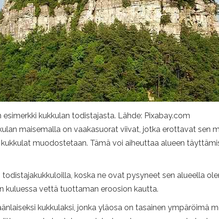
 on esimerkki kukkulan todistajasta. Lähde: Pixabay.com
ulan maisemalla on vaakasuorat viivat, jotka erottavat sen mu
 kukkulat muodostetaan. Tämä voi aiheuttaa alueen täyttämisen 
odistajakukkuloilla, koska ne ovat pysyneet sen alueella olem
ajan kuluessa vettä tuottaman eroosion kautta.
änlaiseksi kukkulaksi, jonka yläosa on tasainen ympäröimä mer