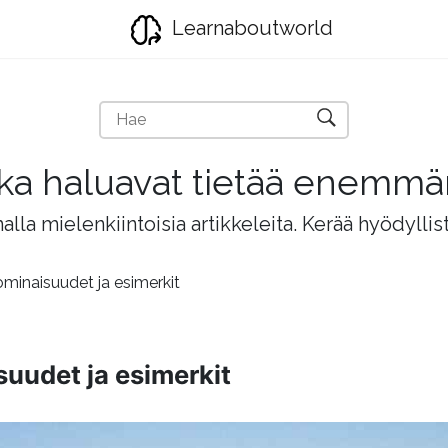
Learnaboutworld
jotka haluavat tietää enemm
lla mielenkiintoisia artikkeleita. Kerää hyödyllis
ominaisuudet ja esimerkit
suudet ja esimerkit