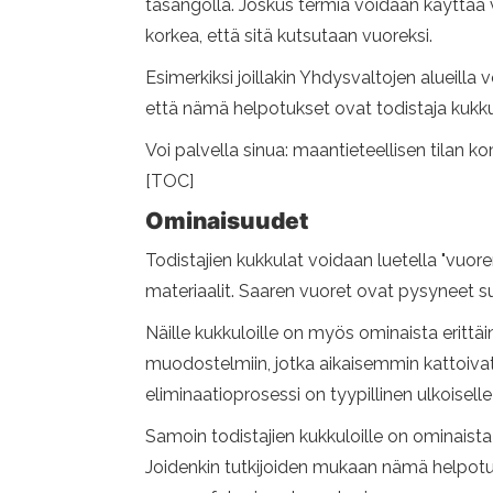
tasangolla. Joskus termiä voidaan käyttää 
korkea, että sitä kutsutaan vuoreksi.
Esimerkiksi joillakin Yhdysvaltojen alueilla 
että nämä helpotukset ovat todistaja kuk
Voi palvella sinua: maantieteellisen tilan ko
[TOC]
Ominaisuudet
Todistajien kukkulat voidaan luetella "vuore
materiaalit. Saaren vuoret ovat pysyneet s
Näille kukkuloille on myös ominaista erittä
muodostelmiin, jotka aikaisemmin kattoivat 
eliminaatioprosessi on tyypillinen ulkoisell
Samoin todistajien kukkuloille on ominaista
Joidenkin tutkijoiden mukaan nämä helpot